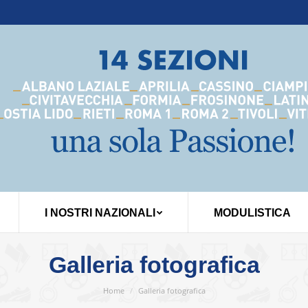
I NOSTRI NAZIONALI
MODULISTICA
Galleria fotografica
You are here:
Home
Galleria fotografica