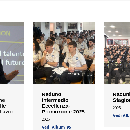
Raduno
Raduni
ne
intermedio
Stagio
lle
Eccellenza-
2025
 Lazio
Promozione 2025
Vedi Al
2025
Vedi Album