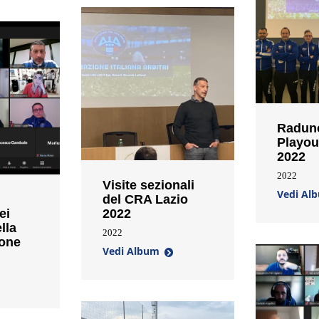
Raduno
Playou
2022
2022
Visite sezionali
Vedi Al
del CRA Lazio
ei
2022
lla
2022
one
Vedi Album