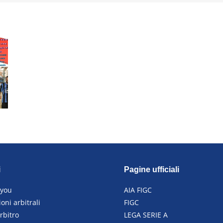
i
Pagine ufficiali
4you
AIA FIGC
oni arbitrali
FIGC
rbitro
LEGA SERIE A