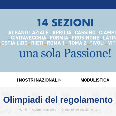
I NOSTRI NAZIONALI
MODULISTICA
Olimpiadi del regolamento
You are here:
Home
Album fotografico
Olimpiadi del regolamento