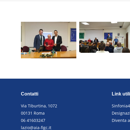
Contatti
Link util
Via Tiburtina, 1072
Sinfonia
00131 Roma
Designazi
06 41603247
Diventa a
lazio@aia-figc.it