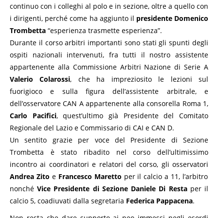
continuo con i colleghi al polo e in sezione, oltre a quello con
i dirigenti, perché come ha aggiunto il
presidente Domenico
Trombetta
“esperienza trasmette esperienza”.
Durante il corso arbitri importanti sono stati gli spunti degli
ospiti nazionali intervenuti, fra tutti il nostro assistente
appartenente alla Commissione Arbitri Nazione di Serie A
Valerio Colarossi
, che ha impreziosito le lezioni sul
fuorigioco e sulla figura dell’assistente arbitrale, e
dell’osservatore CAN A appartenente alla consorella Roma 1,
Carlo Pacifici
, quest’ultimo già Presidente del Comitato
Regionale del Lazio e Commissario di CAI e CAN D.
Un sentito grazie per voce del Presidente di Sezione
Trombetta è stato ribadito nel corso dell’ultimissimo
incontro ai coordinatori e relatori del corso, gli osservatori
Andrea Zito
e
Francesco Maretto
per il calcio a 11, l’arbitro
nonché
Vice Presidente di Sezione Daniele Di Resta
per il
calcio 5, coadiuvati dalla segretaria
Federica Pappacena
.
Non resta che dare supporto ai neo immessi negli esordi