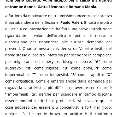
Toia Dario Roberto, Volpi Jacopo; per il calcio a 5 due ed
entrambe donne: Gatta Eleonora e Romano Monia
.
A far loro da motivatore nell’ultimissimo incontro celebrativo
il portabandiera della Sezione,
Paolo Valeri
. Il nostro arbitro
di Serie A ed internazionale, ha fatto una breve introduzione
riguardante i valori dell’arbitro e poi si è messo a
disposizione per rispondere alle curiose domande dei
presenti. Quanto messo in evidenza da Valeri è insito nel
nome stesso di arbitro, infatti sia per scendere in campo che
per migliorarsi ed emergere, bisogna essere: “
A
” come
autorevoli, “
R
” come rigorosi, “
B
” come bravi, “
I
” come
impermeabili, “
T
” come tempestivi, “
R
” come rapidi e “
O
”
come orgogliosi. Come è emerso anche dalle domande dei
ragazzi la caratteristica più difficile da avere e controllare è
“l’impermeabilità”, perché per scendere in campo bisogna
essere immuni a critiche e proteste, farsi scivolare queste
cose addosso per essere più concentrati e forti nel gioco.
Inoltre ciò che rende bravo un arbitro è il confronto